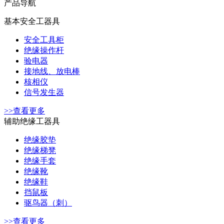
产品导航
基本安全工器具
安全工具柜
绝缘操作杆
验电器
接地线、放电棒
核相仪
信号发生器
>>查看更多
辅助绝缘工器具
绝缘胶垫
绝缘梯凳
绝缘手套
绝缘靴
绝缘鞋
挡鼠板
驱鸟器（刺）
>>查看更多