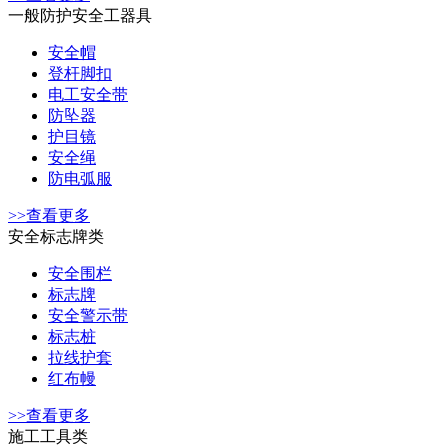
一般防护安全工器具
安全帽
登杆脚扣
电工安全带
防坠器
护目镜
安全绳
防电弧服
>>查看更多
安全标志牌类
安全围栏
标志牌
安全警示带
标志桩
拉线护套
红布幔
>>查看更多
施工工具类